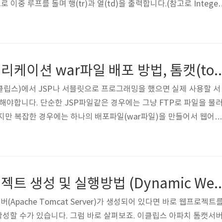
로 이중 루프를 돌며 행(tr)과 열(td)을 출력합니다.(참고로 Integer
를 문자열로 변환하는 역할을 합니다.) 화면을 예쁘게 장식하기 위해 사용
간단한 코드라고 할 수 있습니다. 하지만 JSP 코드블럭을 구분하기 
다. 그래서 하나의 JSP 코드블럭(스크립트릿, Scriptlet)에서 자
 출력할 수도 있습니다. 구구단이 웹브라우저에 출련된 모습입니다. CSS
이클립스 웹어플리케이션 war파일 배포 방법, 톰캣(tom
립스)에서 JSP나 서블릿으로 프로그래밍을 했으면 실제 사용할 서
)를 해야합니다. 단순한 JSP파일같은 경우에는 그냥 FTP로 파일을 불
지만 복잡한 경우에는 하나의 배포파일(war파일)을 만들어서 웹어플
니다. 웹어플리케이션을 war파일로 만들고 톰캣서버에 배포하기 웹
는 우선 war배포 파일을 만들어야 합니다. 이클립스(Eclipse) 
포할 프로젝트 위를 오른쪽 마우스 클릭을 하고 Export - WAR file을 선
이름은 그대로 두고(변경해도 됨) Destination(저장위치)를 자신이 원
이클립스 웹프로젝트 생성 및 실행방법 (Dynamic Web Proje
서버(Apache Tomcat Server)가 생성되어 있다면 바로 웹프로젝트
작성할 수가 있습니다. 그럼 바로 살펴보죠. 이클립스 아파치 톰캣서