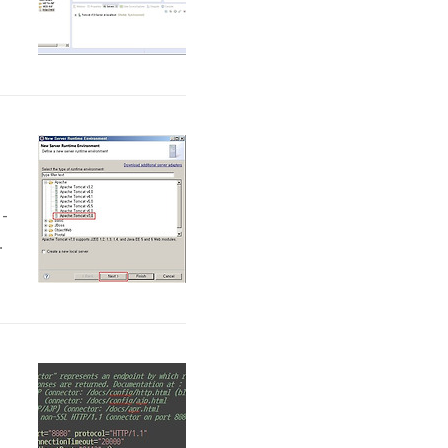
e
확
된
구축방법)
-
아
,
은
설정 방법)
은