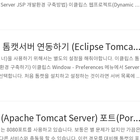
at Server JSP 개발환경 구축방법) 이클립스 웹프로젝트(Dynamic W
 실행까지) File - New - Dynamic Web Project를 선택하면 위와
 프로젝트 이름을 지정한 후 톰캣서버 설정이 제대로 되어 있는지 
다. 이클립스의 Project Explorer를 보면 프로젝트가 제대로 생성
를 보면 WebContent라는 폴..
이클립스 아파치 톰캣서버 연동하기 (Eclipse Tomcat Server JSP 개발환경 
너)을 사용하기 위해서는 별도의 설정을 해줘야합니다. 이클립스 톰
경 구축하기) 이클립스 Window - Preferences 메뉴에서 Server 
ent를 선택합니다. 처음 톰캣을 설치하고 설정하는 것이라면 서버 목록에 
톰캣 서버를 추가를 하기 위해서 Add버튼을 누릅니다. (톰캣 서버를
를 참고하세요.) 윈도우환경 아파치 톰캣(Apache Tomcat) 설치
테이너, 자바 웹 어플리케이션 서버 구축) Add버튼을 누르면 위와 같
설치한 아파치 톰캣 서버(Apache Tomcat v7.0)를 선택하..
아파치 톰캣서버(Apache Tomcat Server) 포트(Port)번호 변경하기 (톰캣 웹서버 포트 
 8080포트를 사용하고 있습니다. 보통은 별 문제가 없지만 가끔
 다른 서비스와 충돌을 할 수 있습니다. 이런 경우를 대비해 톰캣의 포