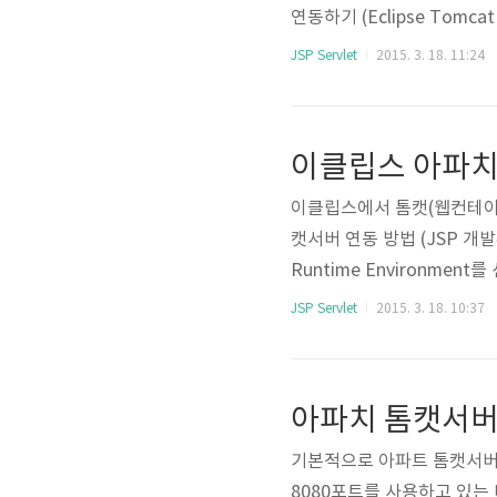
연동하기 (Eclipse Tomc
b Project) 만들기 (생성에서
JSP Servlet
2015. 3. 18. 11:24
같은 대화상자가 나타납니다.
인하고 Finish버튼을 누릅니
것을 볼 수 있습니다. 프로젝트
이클립스에서 톰캣(웹컨테이
캣서버 연동 방법 (JSP 개발환
Runtime Environm
무것도 나타나지 않습니다. 
JSP Servlet
2015. 3. 18. 10:37
설치하지 않았다면 아래의 링크
실행 방법 (JSP 서블릿 컨
화면이 나오는데 여기서 자신이 
기본적으로 아파트 톰캣서버는
8080포트를 사용하고 있는