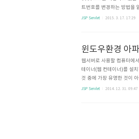
트번호를 변경하는 방법을 알
설치하고 난 후 bin폴더에 있
JSP Servlet
2015. 3. 17. 17:29
용하고 있는 것을 확인할 
\conf\server.xml 
을 찾은 후 원하는 포트번호로 
파일을 더블클..
웹서버로 사용할 컴퓨터에서 J
테이너(웹 컨테이너)를 설
것 중에 가장 유명한 것이 아
치하고 실행하는 방법까지 
JSP Servlet
2014. 12. 31. 09:47
사용할 수 있습니다. 아파치
야 합니다. 자바 JDK 설치
elopment Kit) 설치 
에 아파치 톰캣(..