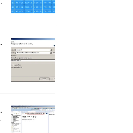
.
위
를
cat)서버 환경 프로그램 배치
러
P
하
ct 만들기, 톰캣 JSP 개발환경)
를
버