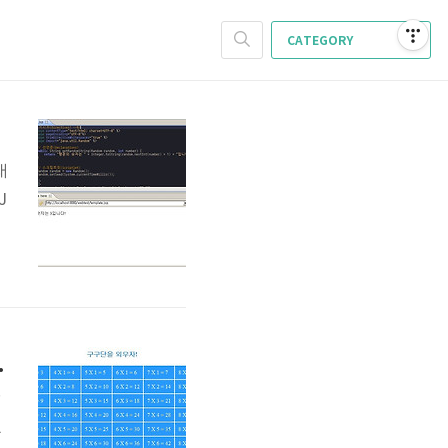
CATEGORY
명)
래
J
금
소
J
, CSS 포함)
았
L