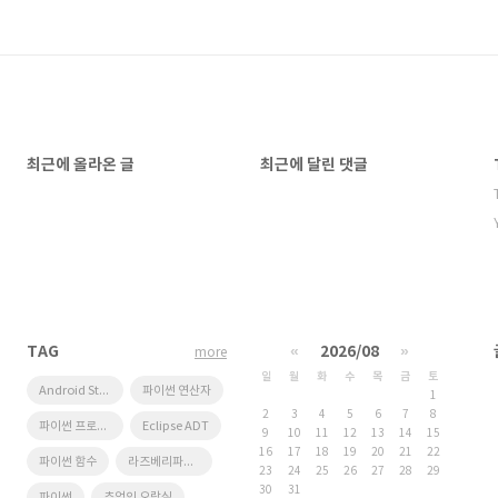
최근에 올라온 글
최근에 달린 댓글
TAG
«
2026/08
»
more
일
월
화
수
목
금
토
Android Studio
파이썬 연산자
1
2
3
4
5
6
7
8
파이썬 프로그래밍
Eclipse ADT
9
10
11
12
13
14
15
16
17
18
19
20
21
22
파이썬 함수
라즈베리파이 NAS
23
24
25
26
27
28
29
30
31
파이썬
추억의 오락실