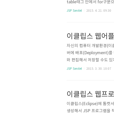
table태그 안에서 for구문으
toString()함수는 정수
JSP Servlet
2015. 4. 21. 09:30
한 CSS코드를 제외하면 참 
해 사용한 괄호가 눈에 거슬립니
바 print.out을 사용해
활..
자신의 컴퓨터 개발환경(이클
버에 배포(Deployment
와 편집해서 저장할 수도 있
리케이션을 업데이트하게 됩
JSP Servlet
2015. 3. 30. 10:07
어플리케이션을 배포하기 위해서
roject Explorer에서 배
택합니다. Web project 
는 위치..
이클립스(Eclipse)에 톰캣
생성해서 JSP 프로그램을 