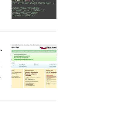
사
t
컨테이너, 자바 웹 어플리케이션 서버 구축)
컨
는
설
로
어
v
우