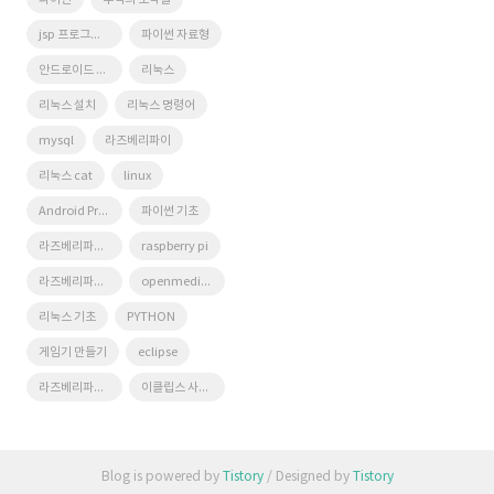
jsp 프로그래밍
파이썬 자료형
안드로이드 프로그래밍
리눅스
리눅스 설치
리눅스 명령어
mysql
라즈베리파이
리눅스 cat
linux
Android Programming
파이썬 기초
라즈베리파이 활용
raspberry pi
라즈베리파이 오락실
openmediavault
리눅스 기초
PYTHON
게임기 만들기
eclipse
라즈베리파이 나스
이클립스 사용법
Blog is powered by
Tistory
/ Designed by
Tistory