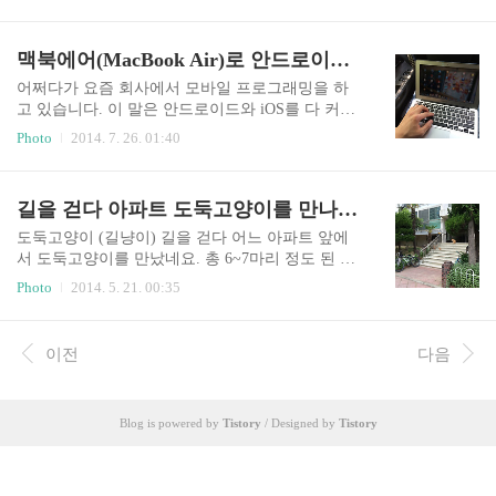
걸린다는 그 건물! 저 건물에 누가 들어와서 일을
에 드는 사진은 아닙니다. 그냥 아이폰으로 태양을
하는지... 공실률은 얼마나 될지... 어떻게 활용될
찍으면 이렇게 나오는구나... 하면서 보세요^^ 하
지... 등은 신경끄고 (솔직히 이런 건물에서 한번 근
맥북에어(MacBook Air)로 안드로이드 프로그래밍을 하면 어떨까요?!
늘, 구름, 아파트... 그리고 차 폭풍이 휩쓸고 지나
무해보고 싶습니당 ㅎㅎ) 오늘은 그냥 멋진 외관
간 후의 하늘은 정말..
사진만 구경하도록 합시다! 부산국제금융센터 BIF
어쩌다가 요즘 회사에서 모바일 프로그래밍을 하
C 문전역을 자주 왔다 갔다하는 편이라 BIFC를 자
고 있습니다. 이 말은 안드로이드와 iOS를 다 커버
주 보고 있습니다. 솔직히 너무 위태위태해 보이고
해야 한다는 말이죠. (나중에는 윈도우폰까 해야할
Photo
2014. 7. 26. 01:40
비효율적인 것 같아 고층건물을 싫어하는 편인데
지도...) 안드로이드는 이클립스 기반이라 어떠한
그래도 도심에 우뚝 솟은 게 멋지긴 합니다. 부디
플랫폼에서도 프로그램을 짤수있지만 애플은 왠만
부산시민을 위해서 잘 활용되길 바랍니다! 비가 억
하면 맥에서 작업하는 것이 좋습니다. 그래서 그냥
길을 걷다 아파트 도둑고양이를 만나다 (속칭 길냥이)
수로 내리고 난 후 사진을 찍어서일까 부산국제금
맥북을 하나 구입해서 둘 다 프로그래밍을 할까 생
융센터 빌딩이 유난..
각중입니다. 맥북에어 MacBook Air 이 맥에어는 친
도둑고양이 (길냥이) 길을 걷다 어느 아파트 앞에
구한테 빌린 것으로, 거의 초창기 버전인데 RAM이
서 도둑고양이를 만났네요. 총 6~7마리 정도 된 것
무려 2G나 됩니다 ㅡㅡㅋ 그래도 당당하게 이클립
같은데 눈치빠른 것들은 사진을 찍으려니 바로 도
Photo
2014. 5. 21. 00:35
스를 깔고 가상에뮬레이터를 돌려보았습니다. 그
망을 쳐버렸습니다. 고양이 새끼(아기)들이 어찌나
런데... 아... 로딩만 되고 머신이 실행이 안됩니다.
귀엽던지 ㅋ 급하게 찍느라 DSLR은 고사하고 스마
한 30분정도 기다리다 끄고 이클립스도 바로 삭
트폰으로 줌을 땡겨 찍는 만행을 저질렀습니다. 길
이전
다음
제!!! 제가 알아보니 아이폰 프로그래밍을 하는 xco
냥이들이 늘어나는 것이 우리에게 좋은 일인지 저
de도 4G이상..
는 잘 모르겠습니다. 오늘은 그냥 사진만 보기로 합
시다^^
Blog is powered by
Tistory
/ Designed by
Tistory