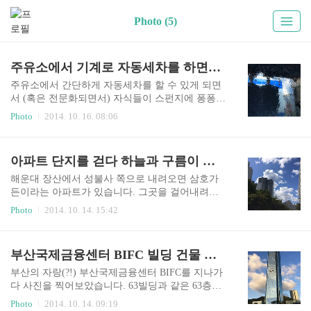
Photo (5)
주유소에서 기계로 자동세차를 하면서... (세차하는 사진)
주유소에서 간단하게 자동세차를 할 수 있게 되면
서 (혹은 전문화되면서) 자식들이 스펀지에 퐁퐁을
묻혀가며 닦고, 양동이에 물을 받아 붓는 장면은 거
Photo
2014. 10. 16. 08:06
의 보기 힘들게 되었습니다. 솔직히 요즘 아이들에
게 이런거 시키면 누가 좋아하겠습니까? 놀이로 접
근하면 좋을 것도 같은데... 아무튼 단독주택에 주
아파트 단지를 걷다 하늘과 구름이 너무 아름다워서... 사진 찰칵!
차장이 겸비한 집이라면 모를까, 아파트에서는 상
상도 못 할 일이죠. 그냥 시대가 이렇게 변했다고
해운대 장산에서 성불사 쪽으로 내려오면 삼호가
생각합니다. 솔직히 어렸을 때 세차시키면은 정말
든이라는 아파트가 있습니다. 그곳을 걸어내려오
로 싫었거든요. (But 용돈 많이주면 빵끗!) 주유소
다 하늘이 너무 아름다워 사진을 찰칵! 아이폰5S로
Photo
2014. 10. 14. 15:42
에서 기름 넣으면 공짜나 소액으로 해주는 자동세
찍었는데 DSLR만큼 나온 것 같아 기분이 좋습니
차 서비스를 저는 무척이나 좋아합니다. 정말 편하
다. 보세요! 맑은 하늘과 구름 그리고 아파트가 이
잖아요. 가만히 있으면 알아서 닦아주고 말려주고
루어내는 절묘한 조화를... (사진을 클릭하면 더 크
부산국제금융센터 BIFC 빌딩 건물 사진
조금만 더 쓰면 내부세차까지 받을 수 있으니, 돈이
게 볼 수 있습니다.) 하늘, 구름, 태양 그리고 아파
아깝다는 생각이 안드는군요...
트 풍경 겁없이 태양을 정면으로 바라보며 찍은 한
부산의 자랑(?!) 부산국제금융센터 BIFC를 지나가
컷. 카메라 뷰파인더로 이렇게 바라보고 찍었다면
다 사진을 찍어보았습니다. 63빌딩과 같은 63층으
눈이 많이 부시겠죠? 스마트폰 액정으로는 이러한
로 이루어져있고 꼭대기까지 올라가는데 42초가
Photo
2014. 10. 14. 09:19
일들이 쉽네요. 야심차게 찍었는데 생각보다 마음