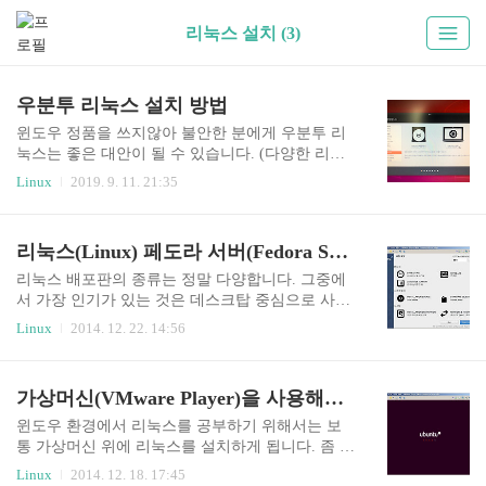
리눅스 설치 (3)
우분투 리눅스 설치 방법
윈도우 정품을 쓰지않아 불안한 분에게 우분투 리
눅스는 좋은 대안이 될 수 있습니다. (다양한 리눅
스가 있지만 개인이 윈도우 대용으로 사용하기에
Linux
2019. 9. 11. 21:35
는 우분투가 가장 괜찮은 것 같습니다.) 인터넷 뱅
킹이나 게임을 하지 않는다면 우분투는 정말 (완벽
한 정도는 아니지만) 괜찮은 운영체제(OS)입니다.
리눅스(Linux) 페도라 서버(Fedora Server) 다운로드, 설치방법 (가상머신 VMware Player 사용법)
우분투 운영체제 자체도 무료지만 엑셀, 파워포인
트, 한글과 비슷한 프로그램도 거의 다 무료로 사용
리눅스 배포판의 종류는 정말 다양합니다. 그중에
할 수 있기 때문에 쓰는데 크게 불편하지 않습니다.
서 가장 인기가 있는 것은 데스크탑 중심으로 사용
프로그램을 잘 찾아서 쓴다면 윈도우에서 할 수 있
되는 우분투(Ubuntu), 서버로 인기를 유지하고 있
Linux
2014. 12. 22. 14:56
는 일을 거의 다 할 수 있습니다. 지금부터 우분투
는 페도라(Fedora)가 있습니다. 다 같은 리눅스라
리눅스 설치방법을 간단하게 설명해보겠습니다. ht
사용법은 거의 같지만 인기있는 것을 사용하는 것
tps://ubuntu.com/download/desktop 우분투 다운로드
이 유지보수면에서 좋다고 할 수 있습니다. 우분투
가상머신(VMware Player)을 사용해서 우분투 리눅스(Ubuntu Linux) 설치하기 (다운로드에서 설치방법까지)
사이트에 접속합니다. Download 버튼을 클..
설치하는 법은 저번에 알아보았으니 이번에는 페
도라 서버(Fedora21 Server)를 설치해보겠습니다. h
윈도우 환경에서 리눅스를 공부하기 위해서는 보
ttp://www.vmware.com/kr 리눅스를 컴퓨터에 단독
통 가상머신 위에 리눅스를 설치하게 됩니다. 좀 더
으로 설치하는 것이 가장 깔끔하나, 보통 학습을 할
다양한 테스트를 하기 위해서는 하나의 컴퓨터에
Linux
2014. 12. 18. 17:45
때는 가상머신이라는 것을 사용하게 됩니다. 가상