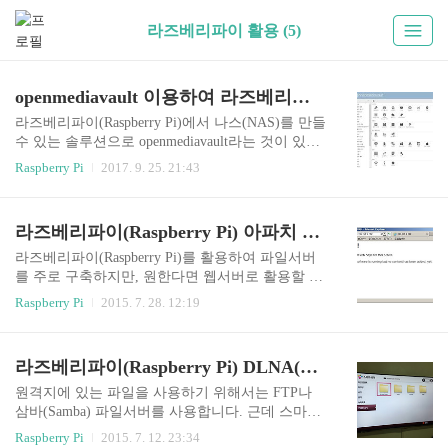
라즈베리파이 활용 (5)
openmediavault 이용하여 라즈베리파이 나스(NAS) 만들기 (FTP 파일서버 구축 방법)
라즈베리파이(Raspberry Pi)에서 나스(NAS)를 만들
수 있는 솔루션으로 openmediavault라는 것이 있습
니다. 리눅스 기반으로 성능이 좋고, 웹 관리자 모
Raspberry Pi
2017. 9. 25. 21:43
드를 제공하기 때문에 편리하며, 플러그인으로 기
능을 쉽게 확장할 수 있다는 장점이 있습니다. 이
글에서는 openmediavault를 사용하여 나스를 구축
라즈베리파이(Raspberry Pi) 아파치 웹서버(Apache Web Server) 설치방법 (리눅스 라즈비안 웹서버 구축)
하는 방법을 간략히 설명합니다. 라즈베리파이 NA
S 구축 방법 (openmediavault 사용법) 0.테스트 환
라즈베리파이(Raspberry Pi)를 활용하여 파일서버
경: 라즈베리파이2, 5V 2A 전원 어댑터, Micro SD
를 주로 구축하지만, 원한다면 웹서버로 활용할 수
카드 (Class10, 16GB)외장하드를 사용할 경우 2A
도 있습니다. 이번에는 라즈베리파이에 아파치 웹
Raspberry Pi
2015. 7. 28. 12:19
이상의 전원 어댑터를 사용해야 합니다. SD 카드는
서버를 설치하는 방법을 알아보겠습니다. 라즈베
Class10, 8G 이상을 추천합니다. openmediavault는
리파이 아파치 웹서버 구축하기 1. 라즈베리파이에
오래된 라즈베리파이는 지원하지..
아파치 웹서버를 설치한다. sudo apt-get install apac
라즈베리파이(Raspberry Pi) DLNA(Minidlna) 미디어서버 만들기 (리눅스 홈네트워크 구축)
he2 ps -ef | grep apache 위 명령을 사용하면 아파치
웹서버가 제대로 설치되었는지 확인할 수 있습니
원격지에 있는 파일을 사용하기 위해서는 FTP나
다. 웹 브라우저에 라즈베리파이 컴퓨터의 IP주소
삼바(Samba) 파일서버를 사용합니다. 근데 스마트
를 입력해서 위와 같은 기본 웹페이지가 나타나면
TV에서는 보통 FTP, 삼바서버에 접근할 수 없기 때
Raspberry Pi
2015. 7. 12. 23:34
아파치 웹서버가 정상 작동하는 것입니다. 2. 아파