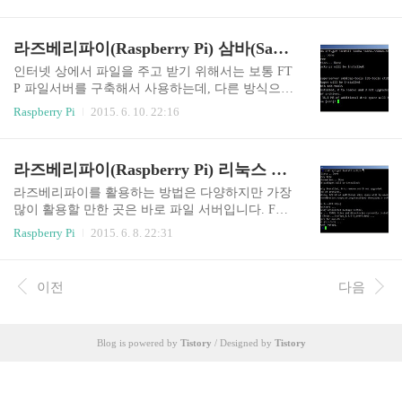
문에 홈네트워크 기술인 DLNA(Digital Living Netw
치 웹서버 설정파일을 수정한다. sudo vi /etc/apache
ork Alliance)라는 것을 이용하게 됩니다. 이번에는
2/sites-available/default 아파치 웹서버에는 다..
라즈베리파이에 Minidlna를 설치하여 미디어서버
라즈베리파이(Raspberry Pi) 삼바(Samba) 서버 만들기 (라즈비안 파일서버 설치방법)
를 구축하는 방법을 알아보겠습니다. 라즈베리파
이 DLNA(Minidlna) 미디어서버 구축 방법 1. 라즈
인터넷 상에서 파일을 주고 받기 위해서는 보통 FT
베리파이에 minidlna를 설치한다. sudo apt-get instal
P 파일서버를 구축해서 사용하는데, 다른 방식으로
l minidlna ps -ef | grep dlna 위 명령으로 minidlna 서
는 삼바(Samba)라는 것이 있습니다. FTP가 웹브라
Raspberry Pi
2015. 6. 10. 22:16
버가 제대로 설치되었는지 확인할 수 있습니다. 2.
우저나 전용 FTP클라이언트 프로그램을 사용하는
minidlna.conf 설정파일을 수정한다. sudo vi /et..
것에 비해, 삼바는 윈도우에서 네트워크 드라이브
로 등록하면 윈도우 폴더를 다루듯이 사용할 수 있
라즈베리파이(Raspberry Pi) 리눅스 FTP 서버 만들기 (라즈비안 파일서버 설치방법)
어서 참으로 편리한 방식입니다. FTP가 주로 외부
망에서 사용된다면 삼바는 집안에 있는 컴퓨터끼
라즈베리파이를 활용하는 방법은 다양하지만 가장
리(내부망) 파일을 공유할 때 주로 사용됩니다. 그
많이 활용할 만한 곳은 바로 파일 서버입니다. FTP
럼 라즈베리파이(Raspberry Pi)에서 삼바를 구축하
서버(vsftpd)를 설치를하면 라즈베리파이로 쉽게
Raspberry Pi
2015. 6. 8. 22:31
고 사용하는 법을 알아보겠습니다. 라즈베리파이
파일서버를 구축할 수 있습니다. 라즈베리파이 FT
삼바(Samba) 파일서버 만들기 1. 삼바 서버를 설치
P 파일 서버 만들기 1. vsftpd라는 FTP서버 프로그
한다. (samba, samba-common-bin을 함께 설치) sudo
램(vsftpd)을 설치한다. sudo apt-get install vsftpd 2.
이전
다음
apt-get install samb..
FTP서버 설정파일(/etc/vsftpd.conf)을 수정한다. sud
o vi /etc/vsftpd.conf anonymous_enable=NO local_ena
ble=YES write_enable=YES local_umask=022 chroot
Blog is powered by
Tistory
/ Designed by
Tistory
_local_user=YES chroot_list_enable=YES chroot_list_
file=/etc/vsftpd...