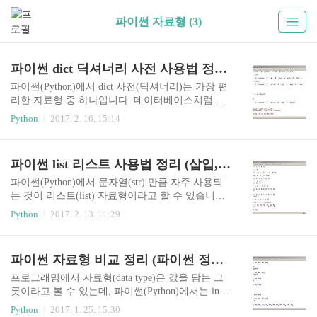
파이썬 자료형 (3)
파이썬 dict 딕셔너리 사전 사용법 정리 (keys, values, items)
파이썬(Python)에서 dict 사전(딕셔너리)는 가장 편
리한 자료형 중 하나입니다. 데이터베이스처럼 키
와 값을 묶어서 저장을 할 수 있기 때문에 프로그래
Python
2017. 2. 16. 15:14
밍을 할 때 많이 사용되고 있습니다. 파이썬 dict 사
전 사용법 사전은 {키:값, 키:값 ...} 형태로 사용된
다. 집합(set)의 일종으로 순서가 없고, 키 중복이
파이썬 list 리스트 사용법 정리 (삽입, 삭제, 정렬)
불가능 (값은 중복 가능)(순서가 없기 때문에 인덱
스, 슬라이싱 사용불가) 사전객체[키] = 값 위 형식
파이썬(Python)에서 문자열(str) 만큼 자주 사용되
으로 데이터를 추가할 수 있고, 키가 중복된다면 값
는 것이 리스트(list) 자료형이라고 할 수 있습니다.
의 내용이 변경된다. (수정) in, not in 을 사용하여
이번에는 리스트 사용법을 정리해보겠습니다. 파
Python
2017. 2. 13. 11:29
키가 있는지 확인 가능 (값을 확인하기 위해서는 va
이썬 리스트(list) 사용법과 특징 정리 L = [1, 2, 3,
lues 함수와 in을 함께 사용해야 한다.) del() 함수를
4, 5]리스트는 [] 기호를 사용하여 표현 L = [1, 'appl
사용하여 데이터를 삭제한다. 파이썬 사전 get, po
e', (1, 2, 3), 3.14]하나의 리스트에 여러 종류의 자
파이썬 자료형 비교 정리 (파이썬 정수, 실수, 불, 문자열, 리스트, 튜플, 집합, 사전)
p..
료형을 담을 수 있다. L = [1, 2, 3] + [7, 8, 9]L = [1,
2, 3] * 3리스트 더하기, 곱하기 연산이 가능 L[3]L
프로그래밍에서 자료형(data type)은 값을 담는 그
[2:5]인덱스, 슬라이싱 사용 가능 L[3] = 10변경이
릇이라고 볼 수 있는데, 파이썬(Python)에서는 int
가능한(mutable) 자료형이라 삽입, 삭제, 정렬이 가
(정수), float(실수), complex(복소수), bool(불), str
Python
2017. 1. 25. 15:30
능 L = [i*i for i in range(10)]L = [i for i in L if..