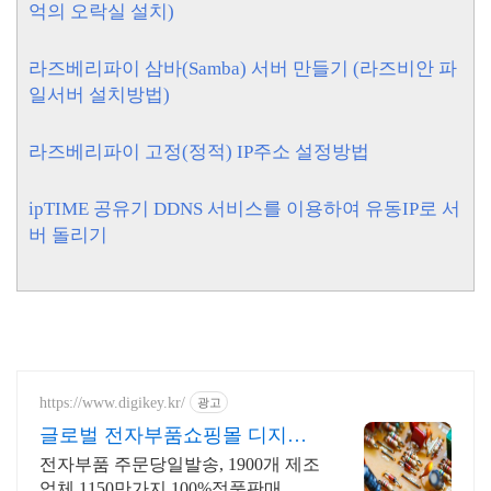
억의 오락실 설치)
라즈베리파이 삼바(Samba) 서버 만들기 (라즈비안 파
일서버 설치방법)
라즈베리파이 고정(정적) IP주소 설정방법
ipTIME 공유기 DDNS 서비스를 이용하여 유동IP로 서
버 돌리기
https://www.digikey.kr/
광고
글로벌 전자부품쇼핑몰 디지키
6만원이상 무료배송,당일발송
전자부품 주문당일발송, 1900개 제조
업체 1150만가지 100%정품판매 초