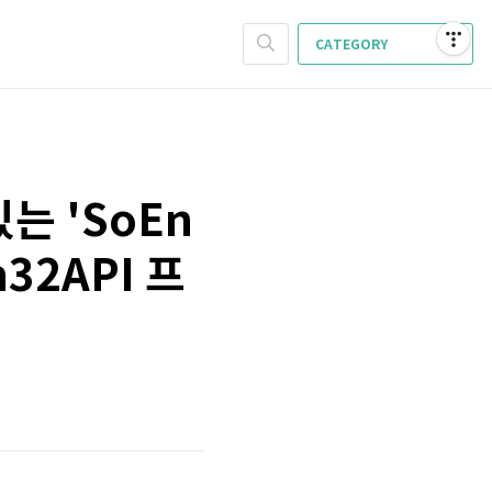
CATEGORY
는 'SoEn
32API 프