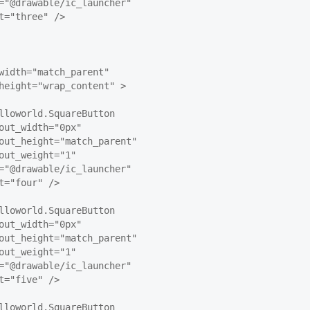
="@drawable/ic_launcher"

t="three" />

width="match_parent"

height="wrap_content" >

lloworld.SquareButton

out_width="0px"

out_height="match_parent"

out_weight="1"

="@drawable/ic_launcher"

t="four" />

lloworld.SquareButton

out_width="0px"

out_height="match_parent"

out_weight="1"

="@drawable/ic_launcher"

t="five" />

lloworld.SquareButton
