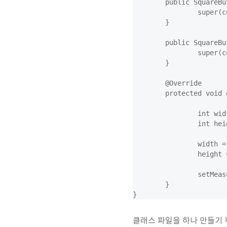
	public SquareButton(Context context, AttributeSet attrs) {

		super(context, attrs);

	}

	public SquareButton(Context context, AttributeSet attrs, int defStyle) {

		super(context, attrs, defStyle);

	}

	@Override

	protected void onMeasure(int widthMeasureSpec, int heightMeasureSpec) {

		int width = MeasureSpec.getSize(widthMeasureSpec);

		int height = MeasureSpec.getSize(heightMeasureSpec);

		width = Math.min(width, height);

		height = width;

		setMeasuredDimension(width, height);

	}

클래스 파일을 하나 만들기 