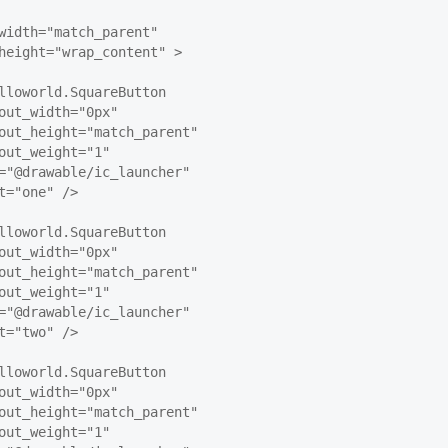
width="match_parent"

height="wrap_content" >

lloworld.SquareButton

out_width="0px"

out_height="match_parent"

out_weight="1"

="@drawable/ic_launcher"

t="one" />

lloworld.SquareButton

out_width="0px"

out_height="match_parent"

out_weight="1"

="@drawable/ic_launcher"

t="two" />

lloworld.SquareButton

out_width="0px"

out_height="match_parent"

out_weight="1"
