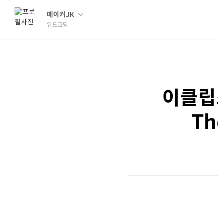
메이커JK
위드코딩
이클립스
T