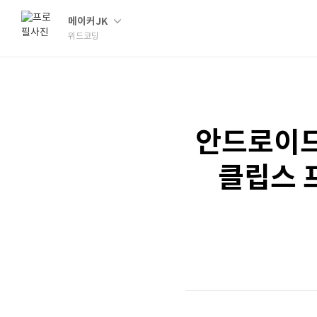
메이커JK
위드코딩
안드로이드 
클립스 프