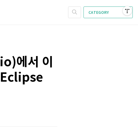
CATEGORY
io)에서 이
clipse