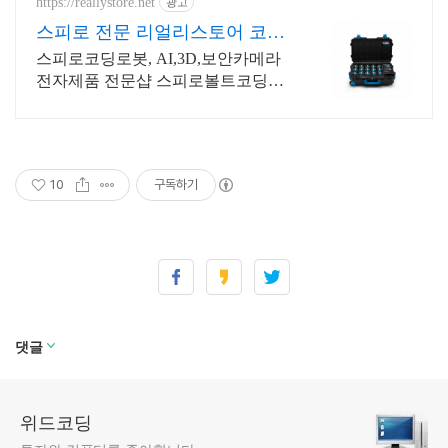
https://reallystore.net
광고
스피로 전문 리얼리스토어 코딩
교육을 쉽고 재밌게
스피로코딩로봇, AI,3D,보안카메라
전자제품 전문샵 스피로볼트코딩로
봇, 스피로볼트파워팩, 스피로미니등
스피로 전문몰
10
구독하기
댓글
위드코딩