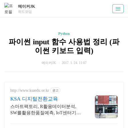
메이커JK
위드코딩
Python
파이썬 input 함수 사용법 정리 (파
이썬 키보드 입력)
메이커JK
2017. 1. 24. 11:07
http://www.ksaedu.or.kr
광고
KSA 디지털전환교육
스마트팩토리, R활용데이터분석,
SW를활용한품질예측, IoT센터기술,
파이썬활용