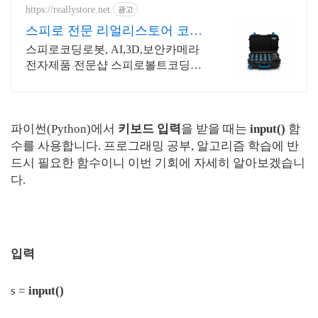
https://reallystore.net
광고
스피로 전문 리얼리스토어 코딩
교육을 쉽고 재밌게
스피로코딩로봇, AI,3D,보안카메라
전자제품 전문샵 스피로볼트코딩로
봇, 스피로볼트파워팩, 스피로미니등
스피로 전문몰
파이썬(Python)에서
키보드 입력
을 받을 때는
input()
함
수를 사용합니다. 프로그래밍 공부, 알고리즘 학습에 반
드시 필요한 함수이니 이번 기회에 자세히 알아보겠습니
다.
입력
s =
input()