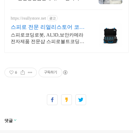
파이썬활용
https://reallystore.net
광고
스피로 전문 리얼리스토어 코딩
교육을 쉽고 재밌게
스피로코딩로봇, AI,3D,보안카메라
전자제품 전문샵 스피로볼트코딩로
봇, 스피로볼트파워팩, 스피로미니등
스피로 전문몰
6
구독하기
댓글