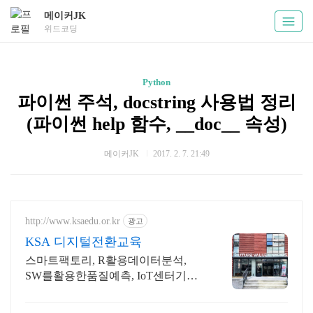
메이커JK
위드코딩
Python
파이썬 주석, docstring 사용법 정리
(파이썬 help 함수, __doc__ 속성)
메이커JK
2017. 2. 7. 21:49
http://www.ksaedu.or.kr
광고
KSA 디지털전환교육
스마트팩토리, R활용데이터분석,
SW를활용한품질예측, IoT센터기술,
파이썬활용