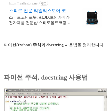
https://reallystore.net
광고
스피로 전문 리얼리스토어 코딩
교육을 쉽고 재밌게
스피로코딩로봇, AI,3D,보안카메라
전자제품 전문샵 스피로볼트코딩로
봇, 스피로볼트파워팩, 스피로미니등
스피로 전문몰
파이썬(Python)
주석
과
docstring
사용법을 정리합니다.
파이썬 주석, docstring 사용법