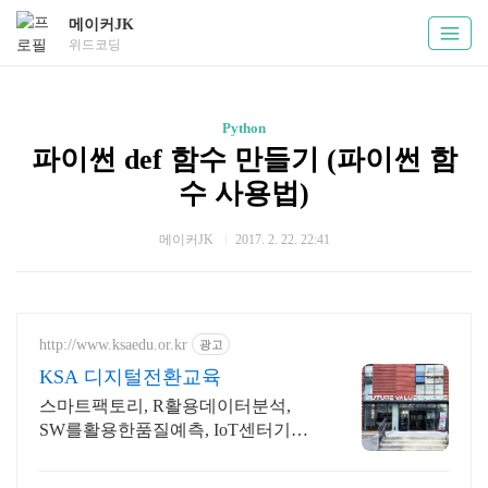
메이커JK
위드코딩
Python
파이썬 def 함수 만들기 (파이썬 함
수 사용법)
메이커JK
2017. 2. 22. 22:41
http://www.ksaedu.or.kr
광고
KSA 디지털전환교육
스마트팩토리, R활용데이터분석,
SW를활용한품질예측, IoT센터기술,
파이썬활용