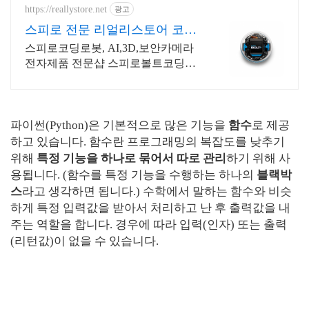
https://reallystore.net
광고
스피로 전문 리얼리스토어 코딩
교육을 쉽고 재밌게
스피로코딩로봇, AI,3D,보안카메라
전자제품 전문샵 스피로볼트코딩로
봇, 스피로볼트파워팩, 스피로미니등
스피로 전문몰
파이썬(Python)은 기본적으로 많은 기능을
함수
로 제공
하고 있습니다. 함수란 프로그래밍의 복잡도를 낮추기
위해
특정 기능을 하나로 묶어서 따로 관리
하기 위해 사
용됩니다. (함수를 특정 기능을 수행하는 하나의
블랙박
스
라고 생각하면 됩니다.) 수학에서 말하는 함수와 비슷
하게 특정 입력값을 받아서 처리하고 난 후 출력값을 내
주는 역할을 합니다. 경우에 따라 입력(인자) 또는 출력
(리턴값)이 없을 수 있습니다.