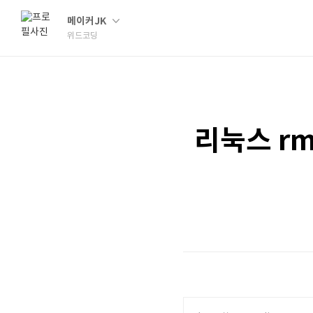
메이커JK
위드코딩
리눅스 rm