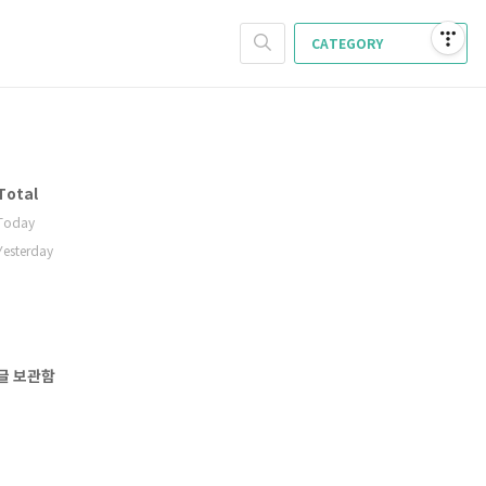
CATEGORY
Total
Today
Yesterday
글 보관함