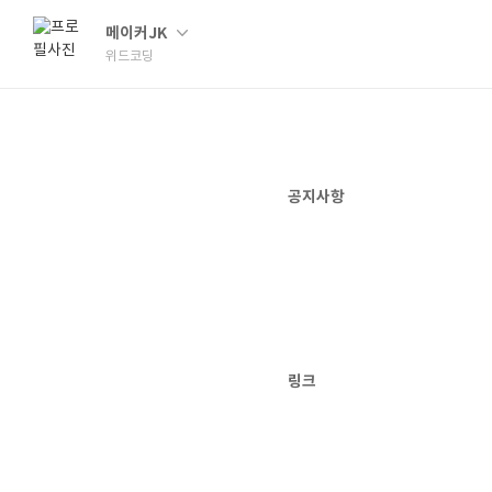
메이커JK
위드코딩
공지사항
링크