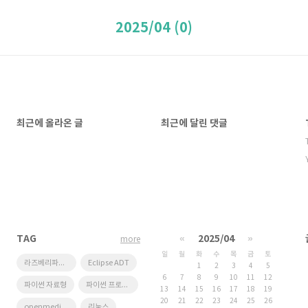
2025/04 (0)
최근에 올라온 글
최근에 달린 댓글
TAG
«
2025/04
»
more
일
월
화
수
목
금
토
라즈베리파이 오락실
Eclipse ADT
1
2
3
4
5
6
7
8
9
10
11
12
파이썬 자료형
파이썬 프로그래밍
13
14
15
16
17
18
19
20
21
22
23
24
25
26
openmediavault
리눅스