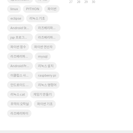
27
28
29
30
linux
PYTHON
파이썬
eclipse
리눅스 기초
Android Studio
라즈베리파이 나스
jsp 프로그래밍
라즈베리파이 NAS
파이썬 함수
파이썬 연산자
라즈베리파이 활용
mysql
Android Programming
리눅스 설치
이클립스 사용법
raspberry pi
안드로이드 프로그래밍
리눅스 명령어
리눅스 cat
게임기 만들기
추억의 오락실
파이썬 기초
라즈베리파이