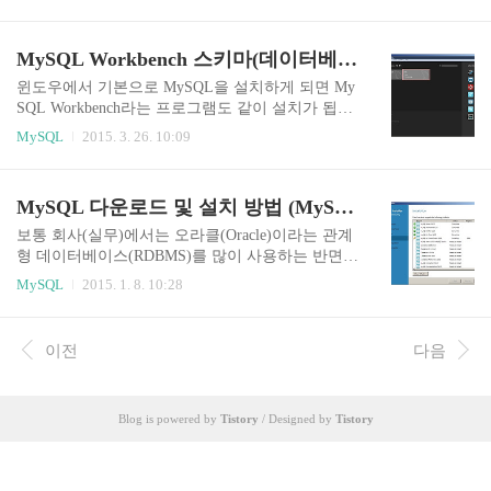
더 신경을 써야합니다. 그럼 MySQL 사용자 계정
령을 입력하면 비밀번호 확인 후 MySQL 데이터베
암호변경 방법을 정리해보겠습니다. (여기서는 roo
이스를 사용할 수 있습니다. my..
t 암호를 변경하고 있는데 다른 계정에 적용해도 똑
MySQL Workbench 스키마(데이터베이스) 만들기 & 사용자 계정 생성, 권한 부여 방법
같습니다.) MySQL root 사용자 계정 암호(비밀번
호) 변경 방법 위 사진은 root 사용자 계정을 변경하
윈도우에서 기본으로 MySQL을 설치하게 되면 My
는 모습인데 단계별로 살펴보겠습니다. 1. mysql 실
SQL Workbench라는 프로그램도 같이 설치가 됩니
행파일이 있는 위치에서 mysql을 실행시킨다. mysq
다. 이 프로그램을 잘 활용하면 SQL쿼리는 물론 다
MySQL
2015. 3. 26. 10:09
l -u root -p 2. 비밀번호(암호) 변경을 위해 데이터
양한 일을 할 수 있는데, 이번에는 스키마(데이터
베이스로 mysql을 지정한다. mysql> use mysql; 3.
베이스)를 생성하고 사용자 계정을 만든 후 권한
현재 비밀번호 확인 (선택사항) mysql> select hos..
설정하는 것까지 진행해보겠습니다. MySQL Work
MySQL 다운로드 및 설치 방법 (MySQL Community Server GPL 무료버전)
bench 스키마(데이터베이스) 만들기 MySQL Workb
ench에서 root 권한으로 접속(Connection)을 하면 위
보통 회사(실무)에서는 오라클(Oracle)이라는 관계
와 같은 화면이 나옵니다. MySQL에서 스키마를 생
형 데이터베이스(RDBMS)를 많이 사용하는 반면
성하기 위해, 위 아이콘 중에 빨갛게 표시된 디스크
공부를 할 때는 보통 MySQL이라는 것을 많이 사용
MySQL
2015. 1. 8. 10:28
모양의 Create a new schema... 버튼을 클릭합니다.
합니다. 학습용이라면 오라클도 무료로 구해서 공
스키마(데이터베이스) 이름을 입력하고 Collation이
부를 할 수 있는데, 여기서는 오픈소스 RDBMS인
라고 적인 곳에는 캐릭터셋으로 utf8 - defaul..
MySQL을 다운로드 받고 설치하는 법을 설명하겠
이전
다음
습니다. MySQL 다운로드 및 설치 방법 http://dev.m
ysql.com/downloads/mysql/ MySQL에 들어가 보면
MySQL의 다양한 버전이 있어서 무엇을 다운받아
Blog is powered by
Tistory
/ Designed by
Tistory
야 할지 당황스러울수가 있는데 위 링크를 클릭해
서 들어가면 무료로 사용할 수 있는 GPL버전인 My
SQL Community Server를 다운받을 수 있습니다.
여기서는 윈도우에 MySQL을 설치하기 위해 Wind