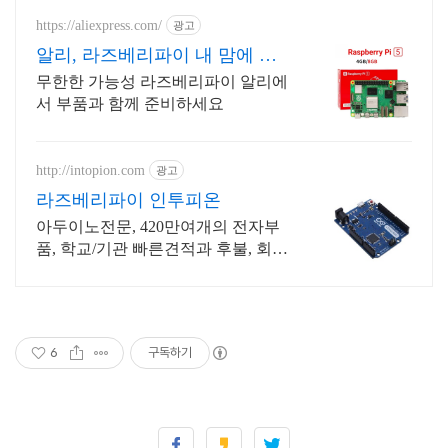
https://aliexpress.com/
광고
알리, 라즈베리파이 내 맘에 쏙
드는 오늘의 특가
무한한 가능성 라즈베리파이 알리에
서 부품과 함께 준비하세요
http://intopion.com
광고
라즈베리파이 인투피온
아두이노전문, 420만여개의 전자부
품, 학교/기관 빠른견적과 후불, 회원
가입이벤트
6
구독하기