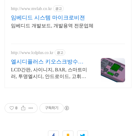
http://www.mvlab.co.kr
광고
임베디드 시스템 마이크로비젼
임베디드 개발보드, 개발용역 전문업체
http://www.lcdplus.co.kr
광고
엘시디플러스 키오스크방수함
체
LCD간판, 사이니지, BAR, 스마트미
러, 투명엘시디, 안드로이드, 고휘도
DID
8
구독하기