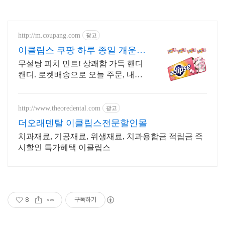
http://m.coupang.com
광고
이클립스 쿠팡 하루 종일 개운하
게
무설탕 피치 민트! 상쾌함 가득 핸디
캔디. 로켓배송으로 오늘 주문, 내일
도착! 운전 중 졸음 싹! 식후 입냄새
걱정 끝. 야무진 뚜껑으로 어디서나
안심!
http://www.theoredental.com
광고
더오래덴탈 이클립스전문할인몰
치과재료, 기공재료, 위생재료, 치과용합금 적립금 즉
시할인 특가혜택 이클립스
8
구독하기