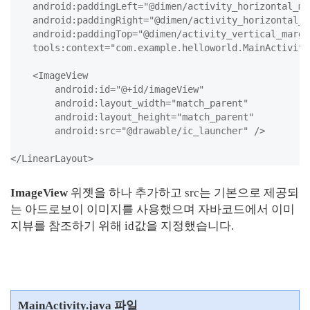
    android:paddingLeft="@dimen/activity_horizontal_mar
    android:paddingRight="@dimen/activity_horizontal_ma
    android:paddingTop="@dimen/activity_vertical_margin
    tools:context="com.example.helloworld.MainActivity"
    <ImageView

        android:id="@+id/imageView"

        android:layout_width="match_parent"

        android:layout_height="match_parent"

        android:src="@drawable/ic_launcher" />

ImageView
위젯을 하나 추가하고 src는 기본으로 제공되
는 아드로보이 이미지를 사용했으며 자바코드에서 이미
지뷰를 참조하기 위해 id값을 지정했습니다.
MainActivity.java 파일