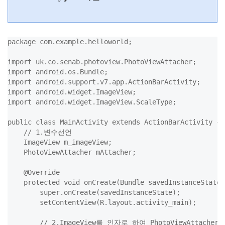
package com.example.helloworld;

import uk.co.senab.photoview.PhotoViewAttacher;

import android.os.Bundle;

import android.support.v7.app.ActionBarActivity;

import android.widget.ImageView;

import android.widget.ImageView.ScaleType;

public class MainActivity extends ActionBarActivity {

    // 1.변수선언	

    ImageView m_imageView;

    PhotoViewAttacher mAttacher;

    @Override

    protected void onCreate(Bundle savedInstanceState) 
        super.onCreate(savedInstanceState);

        setContentView(R.layout.activity_main);

        // 2.ImageView를 인자로 하여 PhotoViewAttache