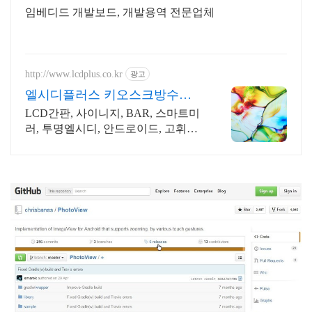
임베디드 개발보드, 개발용역 전문업체
http://www.lcdplus.co.kr
광고
엘시디플러스 키오스크방수함
체
LCD간판, 사이니지, BAR, 스마트미
러, 투명엘시디, 안드로이드, 고휘도
DID