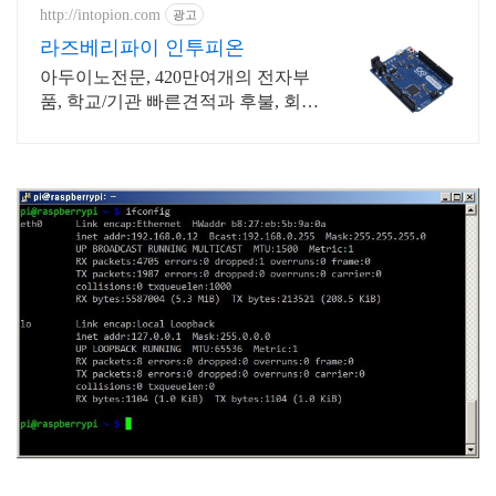
http://intopion.com
광고
라즈베리파이 인투피온
아두이노전문, 420만여개의 전자부
품, 학교/기관 빠른견적과 후불, 회원
가입이벤트