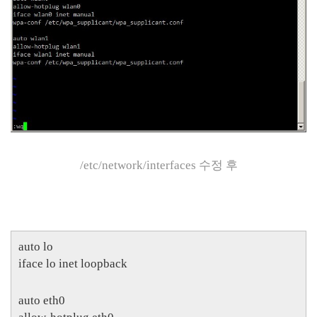
/etc/network/interfaces 수정 후
auto lo
iface lo inet loopback
auto eth0