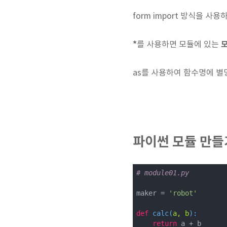
form import 방식을 사
*
를 사용하면 모듈에 있는
as를 사용하여 함수명에 별명
파이썬 모듈 만들
# module01.py
maker = 
'robot'
def
calc
(
a, b
):
return
 a + b
