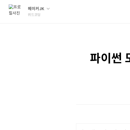
메이커JK
위드코딩
파이썬 모