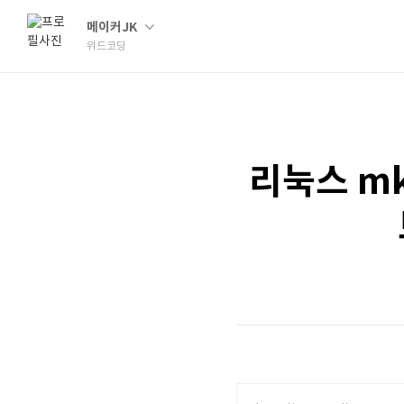
메이커JK
위드코딩
리눅스 mk