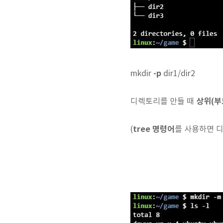
-p
mkdir
dir1/dir2
상위(부
디렉토리를 만들 때
tree 명령어
(
를 사용하면 디