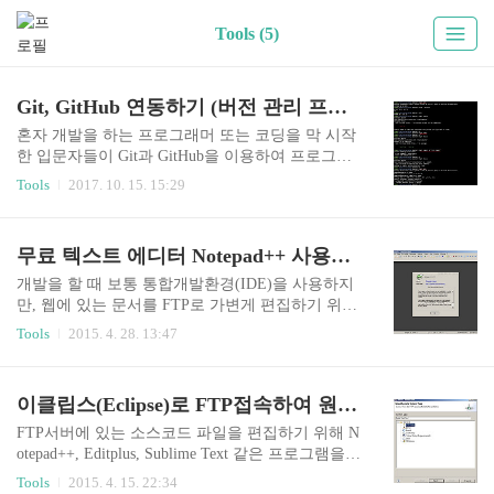
Tools (5)
Git, GitHub 연동하기 (버전 관리 프로그램, 원격 저장소 사용법)
혼자 개발을 하는 프로그래머 또는 코딩을 막 시작
한 입문자들이 Git과 GitHub을 이용하여 프로그래
밍을 하고 소스코드를 관리 방법을 간단하게 설명
Tools
2017. 10. 15. 15:29
합니다. Git은 버전 관리를 하는 프로그램이고 GitH
ub은 원격 저장소를 말합니다. GitHub은 나의 소스
코드를 안전하게 보관하고, 동시에 사람들과 소통
무료 텍스트 에디터 Notepad++ 사용후기 (소스코드 에디터 추천)
을 하는 역할을 수행합니다. 여기서는 Git과 GitHub
을 연동하는 방법중에 가장 간단한 방식을 설명합
개발을 할 때 보통 통합개발환경(IDE)을 사용하지
니다. 깃(Git), 깃허브(GitHub) 연동 방법 먼저 컴퓨
만, 웹에 있는 문서를 FTP로 가변게 편집하기 위해
터에 Git을 설치하고, GitHub 사이트에 회원가입을
서는 무겁고 느린 통합개발환경보다 가벼운 텍스
Tools
2015. 4. 28. 13:47
해야합니다. Git 다운로트 사이트 https://git-scm.co
트 에디터를 사용하고 있습니다. 사실 통합개발환
m/downloads GitHub 사이트 https://github.com/ Git
경으로도 모든 유사 작업을 할 수 있지만 하나의 프
과 GitHub의 간단한 사용법은..
로그램에서 많은 일을 하다보면 조금 혼란스러운
이클립스(Eclipse)로 FTP접속하여 원격으로 소스코드 파일 편집하기 (Remote System Explorer 설치방법)
것이 사실입니다. 그래서 서버쪽 프로그램은 이클
립스나 비주얼스튜이오 같은 통합개발환경을, 클
FTP서버에 있는 소스코드 파일을 편집하기 위해 N
라이언트쪽 HTML, CSS, Javascript는 텍스트 에티
otepad++, Editplus, Sublime Text 같은 프로그램을
터를 사용하는 식으로 작업을 하고 있지요. 많은 소
주로 사용하면서 뭔가 조금 부족하다는 생각이 들
Tools
2015. 4. 15. 22:34
스코드 에디터가 있지만 제가 사용하고 있는 것은