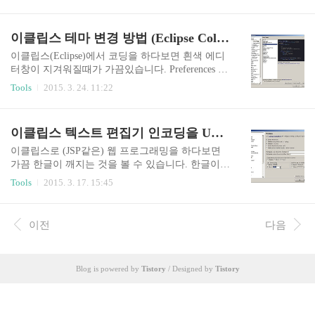
었습니다. 가볍게 사용하기는 좋지만 아무래도 통
Notepad++로 무료로 사용할 수 있다는 것이 가장
합개발환경에 비해 기능이 적어서 그런 것 같습니
큰 장점입니다. http://notepad-plus-plus.org/ 무료 텍
다. 인기있는 통합개발환경(IDE)으로 Visual Studio
이클립스 테마 변경 방법 (Eclipse Color Theme 에디터 편집기 색상 변경)
스트 에디터 Notepad++ 리뷰 텍..
와 이클립스(Eclipse)가 있는데, 무료로 편하게 사
용할 수 있는 이클립스를 중심으로 FTP서버에 접
이클립스(Eclipse)에서 코딩을 하다보면 흰색 에디
속하여 원격으로 프로그래밍하는 환경을 만들어보
터창이 지겨워질때가 가끔있습니다. Preferences 환
겠습니다. 이클립스 Remote System Explorer를 이용
경설정에서 General - Appearance - Colors and Fonts
Tools
2015. 3. 24. 11:22
한 FTP 원격 프로그래밍 방법 이클립스로 FTP서버
를 사용해 얼마든지 자신의 입맛에 맞는 화면으로
에 있는 파일을 불러오기 위해서는 Remote System
구성할 수 있지만 엄청난 장신정신이 필요하죠. 윈
Explorer라는 플러그인을 설치해야 합니다. 이클립
도우 테마를 변경하는 것처럼 이클립스에서도 에
이클립스 텍스트 편집기 인코딩을 UTF-8로 변경하기 (Eclipse Editor Encoding 유니코드 설정방법)
스 메..
디터 색상 테마를 변경할 수 있는 기능이 있는데 그
것을 사용하는 방법을 설명드리겠습니다. Eclipse C
이클립스로 (JSP같은) 웹 프로그래밍을 하다보면
olor Theme로 이클립스 에디터 테마 색상 변경하기
가끔 한글이 깨지는 것을 볼 수 있습니다. 한글이
이클립스에는 Eclipse Marketplace가 있어서 자신이
깨지는 현상을 없애기 위해서는 환경설정에서 텍
Tools
2015. 3. 17. 15:45
원하는 기능을 쉽게 설치해서 사용할 수 있습니다.
스트 인코딩(Encoding) 방식을 변경해줘야합니다.
이클립스 메뉴에서 Help - Eclipse Marketplace를 선
환경설정을 하기 위해서 이클립스 메뉴에서 Windo
택하고 'eclipse theme..
w - Preferences를 클릭합니다. 이클립스 인코딩 방
이전
다음
식 변경하기 (UTF-8 유니코드) 이클립스 메뉴에서
Window - Preferences을 선택했으면 Preferences 대
화상자가 뜨는데 여기서 General - Workspace를 선
Blog is powered by
Tistory
/ Designed by
Tistory
택합니다. 여기서 Text file encoding을 국제표준인
UTF-8로 변경을 합니다. (디폴트값은 운영체제 기
본값 MS949로 설정되어 있습니다.) 변경을 했으면
Apply 버튼을 클릭하여 적용시킵니다. ..