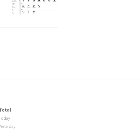
u
상
Total
Today
Yesterday