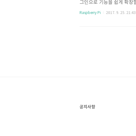
그인으로 기능을 쉽게 확장할 
하여 나스를 구축하는 방법을 
Raspberry Pi
2017. 9. 25. 21:43
lt 사용법) 0.테스트 환경: 라즈
외장하드를 사용할 경우 2A 이
을 추천합니다. openmedi
공지사항