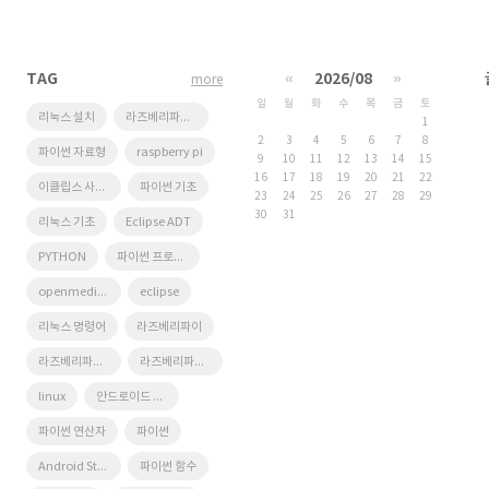
TAG
«
2026/08
»
more
일
월
화
수
목
금
토
리눅스 설치
라즈베리파이 나스
1
2
3
4
5
6
7
8
파이썬 자료형
raspberry pi
9
10
11
12
13
14
15
16
17
18
19
20
21
22
이클립스 사용법
파이썬 기초
23
24
25
26
27
28
29
30
31
리눅스 기초
Eclipse ADT
PYTHON
파이썬 프로그래밍
openmediavault
eclipse
리눅스 명령어
라즈베리파이
라즈베리파이 NAS
라즈베리파이 오락실
linux
안드로이드 프로그래밍
파이썬 연산자
파이썬
Android Studio
파이썬 함수