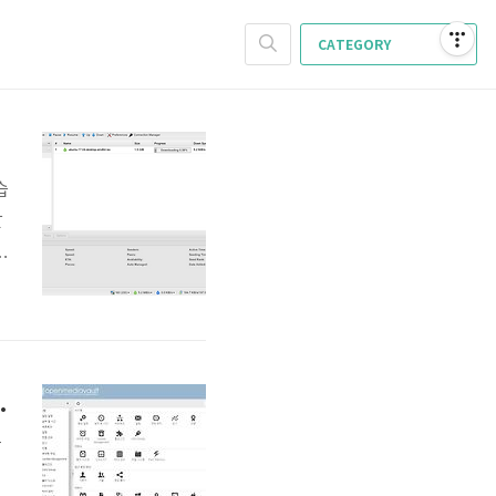
CATEGORY
습
알
a
n
토
 (FTP 파일서버 구축 방법)
는