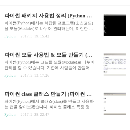
뜬금없이 나타나는 오류(Error)를 잡기에는 역부족
있으면 모든 내용을 삭제x - 쓰기모드, 파일이 있으
입니다. 그래서 파이썬에서는 예외처리(Exception
면 오류 발생a - 쓰기모드, 파일이 있으면 ..
Handling)를 제공합니다. 확실한 오류는 물론이고,
파이썬 패키지 사용법 정리 (Python Package)
예상 못한 오류까지 잡기에는 예외처리가 제격입
니다. 예외(Exception)이라는 말이 조금 어렵게 느
파이썬(Python)에서는 복잡한 프로그램(소스코드)
껴진다면 파이썬에서는 그냥 쉽게 오류, 에러라고
을 모듈(Modules)로 나누어 관리하는데, 이런한 모
생각하시면 됩니다. 파이썬 예외처리 코드 기본구
듈은 또 패키지(Packages)로 묶어서 관리할 수 있습
Python
2017. 3. 19. 15:42
조try: (예외가 일어날 것 같은 코드, 즉 위험한 코
니다. 패키지란 모듈을 디렉토리(폴더)로 구분하여
드)except: (예외가 있을 때 실행될 코드)else: (예외
관리하는 것을 말합니다. 파이썬 패키지 (Python Pa
가 없을 때 실행될 코드)finally: (예외와 상관없이
ckages) 디렉토리 구조 파이썬 패키지는 디렉토리
파이썬 모듈 사용법 & 모듈 만들기 (Python Module)
무조건 실행될 코드) t..
(폴더) 구조로 되어있다. 위 트리 구조를 보면 anim
al 패키지 안에 cat, dog, rabbit 패키지가 들어있고
파이썬(Python)에는 코드를 모듈(Module)로 나누어
그 속에 eat, move, sound 모듈이 각각 포함되어 있
관리를 할 수 있습니다. 기존에 사람들이 만들어 놓
는 것을 볼 수 있다. __init__.py 파일은 패키지를 초
은 모듈을 사용하고, 없는 모듈을 직접 만들어 사용
Python
2017. 3. 13. 17:26
기화하는 역할을 한다. 특별한 일이 없다면 Python
하는 방법을 알아보겠습니다. 파이썬 모듈(Module)
3.3 이후의 버전에서는 __init__.py를 생략할 수 있
기초 파이썬 모듈은 파일(.py)로 관리된다. 모듈 속
다. 하지만 하위 버전의 ..
에는 함수, 클래스, 변수 등이 올 수 있다. 여러 모
파이썬 class 클래스 만들기 (파이썬 클래스 사용법 정리)
듈을 패키지(Packages)로 묶을 수 있다. 현재폴더, P
YTHONPATH(환경변수), 파이썬 설치 경로 순으로
파이썬(Python)에서 클래스(class)를 만들고 사용하
모듈을 검색하여 사용한다. PYTHONPATH 환경변
는 법을 알아보겠습니다. 파이썬 클래스 특징 정리
수는 sys.path로 확인할 수 있다. 파이썬에서 모듈
클래스는 객체(인스턴스)를 생성하기 위해 필요하
Python
2017. 2. 28. 22:47
사용하기 import 모듈 import 모듈1, 모듈2, 모듈3
다. (주로 붕어빵틀을 클래스, 붕어빵을 객체로 비
... import 모듈명 as 별명 모듈에 있는 모든 내용을
유한다) 객체지향 프로그래밍(OOP)을 위해 사용된
포함시킨다. '모듈명.함수명'처럼 모..
다. 객체지향 프로그래밍의 특징 - 추상화, 캡슐화