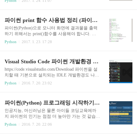
Python
2017. 1. 24. 11:07
형은 여러 데이터를 저장할 수 있습니다. 그럼 하나
히 알아보겠습니다. 입력s = input()print(s)s = input
하나 자세히 알아보겠습니다..
('이름을 입력하세요: ')print('당신의 이름은', s, '이
군요')출력Hello WorldHello World이름을 입력하세
파이썬 print 함수 사용법 정리 (파이썬 화면 출력)
요: 아무나당신의 이름은 아무나 이군요정리파이
썬은 input 함수를 사용하여 키보드 입력을 받는다.
파이썬(Python)으로 모니터 화면에 결과물을 출력
출력하고 싶은 메시지는 input 함수의 인자로 전달
하기 위해서는 print()함수를 사용해야 합니다. 파
하면 된다.input 함수의 리턴값은 문자열이다. 입력
이썬 GUI 그래픽 프로그래밍이 아닐 경우 print()
Python
2017. 1. 23. 17:28
s = input('정수를 입력하세요: ')i = int(s)print(i)s = i
출력은 기본이며 디버깅을 위한 오류 출력에도 자
nput('실수를 입력하세요: ')f = float(s)prin..
주 사용되는 것이니 이번 기회에 한번 정리해봅니
다. 입력print('Hello Python!')print("Nice to meet yo
Visual Studio Code 파이썬 개발환경 구축 (Python Extension 설치 방법)
u.")print('Hello "Python"')print("Hello 'Python'")print
('Hello', 'Python!')print('Hello' + 'Python!')출력Hello
https://code.visualstudio.com/Download 파이썬을 설
Python!Nice to meet you.Hello "Python"Hello 'Pytho
치할 때 기본으로 설치되는 IDLE 개발환경도 나름
n'Hello Python!HelloPython! (공백이 없음)정리print
쓸만하지만 그렇게 친절한편은 아닙니다. 그래서
Python
2016. 7. 20. 23:02
함수로 ..
이번에는 Visual Studio Code를 이용하여 파이썬 개
발환경을 구축해보겠습니다. 위 사이트에 접속하
여 윈도우버전 Visual Studio Code를 다운로드 받습
파이썬(Python) 프로그래밍 시작하기 (파이썬 설치 및 실행)
니다. (Visual Studio Code는 마이크로소프트에서 오
픈소스로 공개를 했기때문에 리눅스 버전도 있는
인공지능, 머신러닝은 물론 아이들 코딩교육에까
데 우분투 리눅스에서 사용해본 결과 윈도우 버전
지 파이썬의 인기는 점점 더 높아만 가는 것 같습니
과 큰 차이가 없었습니다.) Visual Studio Code 파이
다. 심플함이 파이썬의 가장 강력한 무기인 것 같은
Python
2016. 7. 20. 22:06
썬 개발환경 구축 Visual Studio Code 설치는 그냥
데요. 이런 파이썬을 어떻게 설치하고 코딩한 프로
기본 옵션으로 진행하면 됩니다. (PATH에 추가는
그램을 어떻게 실행시켜보는지 한번 알아보겠습니