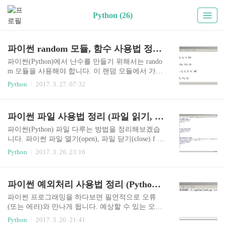
Python (26)
파이썬 random 모듈, 함수 사용법 정리 (파이썬 랜덤 모듈, 난수 생성)
파이썬(Python)에서 난수를 만들기 위해서는 rando
m 모듈을 사용해야 합니다. 이 랜덤 모듈에서 가장
많이 사용되는 함수(메소드)를 정리해봅니다. 파이
Python
2017. 3. 27. 07:32
썬 랜덤 모듈 random, randint, randrange 함수 import
random랜덤(random) 함수들을 사용하기 위해서는
먼저 임포트(import)를 해야 합니다. random.random
파이썬 파일 사용법 정리 (파일 읽기, 파일 쓰기, with문, pickle 모듈)
()0.0 이상 1.0 미만의 실수(float)를 리턴(반환)한다.
random.random() + 1.01.0 이상 2.0 미만의 실수(floa
파이썬(Python) 파일 다루는 방법을 정리해보겠습
t)를 리턴(반환)한다.원하는 숫자를 더해 그 난수의
니다. 파이썬 파일 열기(open), 파일 닫기(close) f =
범위를 조절할 수 있다. random.randint(1, 10)1 이상
open('file.txt', 'r') # 읽고 쓰는 코드를 여기에 작성
Python
2017. 3. 26. 23:16
10 이하의 정수(int)를 리턴한다.random, randrange
한다. f.close() 파일을 사용하기 위해서는 open함수
함수와는 달리..
로 파일을 열어야 한다.파일을 다 사용했으면 close
함수로 닫아야 한다.(함수 open, close는 파이썬 내
파이썬 예외처리 사용법 정리 (Python Exception)
장함수이다.)파일을 열기위해서는 파일 모드를 지
정해야 한다.파일모드는 rt가 기본값이며 w+b처럼
파이썬 프로그래밍을 하다보면 필연적으로 오류
다양한 조합이 가능하다.파일모드를 잘못쓰면 기
(또는 에러)와 만나게 됩니다. 예상할 수 있는 오류
존 파일 내용이 삭제될 수 있으니 주의바람 파일 모
는 쉽게 if문을 통해서 제어를 할 수 있지만 갑자기
Python
2017. 3. 20. 21:41
드 종류r - 읽기모드 (디폴트)w - 쓰기모드, 파일이