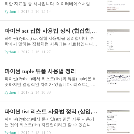
생성인자를 2개 전달하는 경우 첫번째 인자는 시작
리한 자료형 중 하나입니다. 데이터베이스처럼 키
하는 숫자가 된다. range(start, stop, step)range(0, 20,
와 값을 묶어서 저장을 할 수 있기 때문에 프로그래
Python
2017. 2. 16. 15:14
2)0, 2, 4, 6, 8, 10, 1..
밍을 할 때 많이 사용되고 있습니다. 파이썬 dict 사
전 사용법 사전은 {키:값, 키:값 ...} 형태로 사용된
다. 집합(set)의 일종으로 순서가 없고, 키 중복이
파이썬 set 집합 사용법 정리 (합집합, 차집합, 교집합, 대칭차)
불가능 (값은 중복 가능)(순서가 없기 때문에 인덱
스, 슬라이싱 사용불가) 사전객체[키] = 값 위 형식
파이썬(Python) set 집합 사용법을 정리합니다. 수
으로 데이터를 추가할 수 있고, 키가 중복된다면 값
학에서 말하는 집합처럼 사용되는 자료형입니다.
의 내용이 변경된다. (수정) in, not in 을 사용하여
파이썬 집합(set, 셋) 사용법 파이썬에서 집합은 {}
Python
2017. 2. 16. 11:27
키가 있는지 확인 가능 (값을 확인하기 위해서는 va
기호(괄호)를 사용 type() 함수를 사용해 데이터 타
lues 함수와 in을 함께 사용해야 한다.) del() 함수를
입을 확인 len() 함수로 집합에 들어있는 값(원소)
사용하여 데이터를 삭제한다. 파이썬 사전 get, po
의 개수를 확인 특정 값(원소)이 집합 내에 있는지
파이썬 tuple 튜플 사용법 정리
p..
확인하기 위해 in을 사용 -, &, | 기호를 사용하여 차
집합, 교집합, 합집합을 구할 수 있다. 집합이 같은
파이썬(Python)에서 리스트(list)와 튜플(tuple)은 비
지는 == 기호(연산자)를 사용하여 평가한다. (집합
슷하지만 결정적인 차이가 있습니다. 리스트는 변
은 순서와 상관없이 들어있는 값만 확인) 파이썬
경이 가능(mutable)하고 튜플은 불가능(immutable)
Python
2017. 2. 14. 10:33
집합 add, remove, discard, pop, clear, copy 함수 (삽
하다는 것입니다. 그래서 튜플로 할 수 있는 일은
입, 삭제) add(값) - 집합에 새로운 값을 추가한다.
지극히 제한적이고 함수도 count, index 둘만 지원
(중복된 값은 무시) remove(값..
합니다. 파이썬 튜플(tuple) 사용법 튜플은 () 기호
파이썬 list 리스트 사용법 정리 (삽입, 삭제, 정렬)
를 사용하여 만든다.순서가 있는 자료형이라 인덱
스와 슬라이싱 사용이 가능 빈 튜플 만들기t = tuple
파이썬(Python)에서 문자열(str) 만큼 자주 사용되
() 또는 t = () 원소가 하나인 튜플 만들기t = (1, ) 또
는 것이 리스트(list) 자료형이라고 할 수 있습니다.
는 t = 1, (콤마가 중요) 파이썬 튜플 count, index 함
이번에는 리스트 사용법을 정리해보겠습니다. 파
Python
2017. 2. 13. 11:29