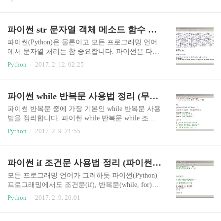
수 count(값) - 전달한 값이 튜플 속에 몇 개 있는지
이썬 리스트(list) 사용법과 특징 정리 L = [1, 2, 3,
확인index(값) - 전달한 값의 인덱스를 확인(동일한
4, 5]리스트는 [] 기호를 사용하여 표현 L = [1, 'appl
값이 여러개 ..
e', (1, 2, 3), 3.14]하나의 리스트에 여러 종류의 자
파이썬 str 문자열 객체 메소드 함수 정리
료형을 담을 수 있다. L = [1, 2, 3] + [7, 8, 9]L = [1,
2, 3] * 3리스트 더하기, 곱하기 연산이 가능 L[3]L
파이썬(Python)은 물론이고 모든 프로그래밍 언어
[2:5]인덱스, 슬라이싱 사용 가능 L[3] = 10변경이
에서 문자열 처리는 참 중요합니다. 파이썬은 다른
가능한(mutable) 자료형이라 삽입, 삭제, 정렬이 가
어떤 언어보다 문자열 처리가 쉬운데 그건 기본적
Python
2017. 2. 12. 02:25
능 L = [i*i for i in range(10)]L = [i for i in L if..
으로 제공하는 str 문자열 객체의 메소드(함수)가
많기 때문입니다. 어떤 문자열 메소드가 있는지 알
아야 나중에 직접 코딩하는 수고를 덜 수 있습니다.
파이썬 while 반복문 사용법 정리 (무한루프, break, continue 활용 예제)
여기서는 str 문자열 객체 메소드를 정리하는데 비
슷한 기능들끼리 묶어서 설명합니다. 파이썬 문자
파이썬 반복문 중에 가장 기본인 while 반복문 사용
열 객체 메소드(함수) 확인 dir(str) 명령은 str 문자
법을 정리합니다. 파이썬 while 반복문 while 조건
열 객체에 포함된 메소드를 출력한다. help() 함수
문 :(반복할 코드) while 반복문은 조건문이 거짓이
Python
2017. 2. 9. 21:55
로 메소드(함수) 사용법을 확인할 수 있다. 파이썬
될 때까지 코드를 반복한다.보통 반복문 블록(반복
문자열 변환(변경) 파이썬은 기본적으로 문자열을
할 코드) 내에 조건문 결과를 변경시키는 코드가
변경이 불가능(immutable)하기 때문에 직접 문자열
들어간다. (i = i + 1) 파이썬 while 무한루프 처리 w
파이썬 if 조건문 사용법 정리 (파이썬 if elif else, 중첩 if 조건문)
을 수정하는 방식이 아닌 변경된 다른 문자열..
hile True :(계속 반복할 코드) while 반복문을 무한
루프로 만들기 위해서는 조건문(조건식)에 True를
모든 프로그래밍 언어가 그러하듯 파이썬(Python)
입력한다.(정수 1처럼 True로 인식하는 다른 값도
프로그래밍에서도 조건문(if), 반복문(while, for)이
가능하나 True를 추천)의도적인 무한루프가 아니
기본이면서 가장 중요하다고 할 수 있습니다. 이번
Python
2017. 2. 9. 20:01
라면 반드시 무한루프를 빠져나가는 코드를 넣어
에는 if 조건문 사용법을 정리해보겠습니다. 파이
야 한다.(위의 무한루프는 Ctrl + C 키보드 인터럽
썬 if 조건문 if 조건문 : (if 조건문이 참일 때 실행