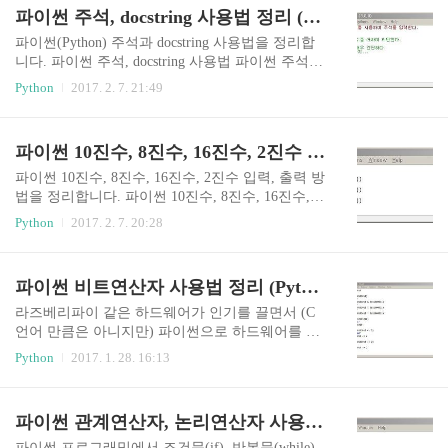
트를 써서 빠져나왔음) 파이썬 break 사용법 (i값이
할 코드 ...) 특정한 조건에서 실행할 코드는 if 조건
파이썬 주석, docstring 사용법 정리 (파이썬 help 함수, __doc__ 속성)
5일 ..
문을 이용한다. if 키워드 + 조건문(식) + :(콜론) 순
서로 입력 실행할 블록은 띄어쓰기로 구분한다.
파이썬(Python) 주석과 docstring 사용법을 정리합
(파이썬은 띄어쓰기로 블록을 구분한다.) input함수
니다. 파이썬 주석, docstring 사용법 파이썬 주석파
로 키보드 입력받는 부분은 아래글을 참조 파이썬 i
이썬에서는 #기호를 사용하여 주석을 표현한다.주
Python
2017. 2. 7. 21:49
nput 함수 사용법 정리 (파이썬 키보드 입력) 파이
석은 코드에 어떠한 영향도 미치지 않는다. 파이썬
썬 if elif 조건문 if 조건문 : (if 조건문이 참일 때 실
docstringdocstring은 코드의 문서화에 도움이 되는
행할 코드 ...) elif 조건문 : (elif..
문자열을 말한다.쌍따옴표 세개를 사용하여 docstri
파이썬 10진수, 8진수, 16진수, 2진수 입력, 출력 방법 정리 (진법 변환)
ng을 작성한다. (""" 이런 저런 내용 """)docstring을
사용하여 여러줄의 주석을 작성할 수 있다. (그냥 #
파이썬 10진수, 8진수, 16진수, 2진수 입력, 출력 방
을 추천)모듈 파일 처음이나 함수, 클래스 선언 다
법을 정리합니다. 파이썬 10진수, 8진수, 16진수, 2
음 라인에 docstring을 작성한다.중요한 내용을 docs
진수 입력 파이썬에서 기본 숫자 입력은 10진수다.
Python
2017. 2. 7. 20:28
tring 첫줄에 작성 후, 한 칸 띄고 자세한 내용을 적
8진수를 입력하기 위해서는 숫자 앞에 0o를 붙인
는다. 파이썬 help() 함수와 __doc__ 속성 주석과 do
다.16진수를 입력하기 위해서는 숫자 앞에 0x를 붙
cstring은 출력결과..
인다.2진수를 입력하기 위해서는 숫자 앞에 0b를
파이썬 비트연산자 사용법 정리 (Python 비트연산)
붙인다. 파이썬 10진수, 8진수, 16진수, 2진수 문자
열 출력 oct()함수 - 10진수를 8진수 문자열로 변환h
라즈베리파이 같은 하드웨어가 인기를 끌면서 (C
ex()함수 - 10진수를 16진수 문자열로 변환bin()함
언어 만큼은 아니지만) 파이썬으로 하드웨어를 제
수 - 10진수를 2진수 문자열로 변환 파이썬 8진수,
어하는 경우가 늘어나고 있습니다. 하드웨어 쉽게
Python
2017. 1. 28. 16:13
16진수, 2진수 문자열 정수형(int) 형변환 방법 int
제어하기 위해서는 비트연산자를 잘 사용할 수 있
함수의 2번째 인자를 활용하여 8, 16, 2진수 문자열
어야 합니다. 파이썬(Python) 비트 연산 비트연산자
을 정수형(int) 숫자로 형변환 할 수 있다.8진..
종류 - AND(&), OR(|), XOR(^), NOT(~), Shift() 기
파이썬 관계연산자, 논리연산자 사용법 정리 (파이썬 bool 함수)
본적으로 비트 연산은 1, 0으로 이루어진 2진수를
연산하는 방식이다.파이썬에서는 0b을 사용하여 2
파이썬 프로그래밍에서 조건문(if), 반복문(while)