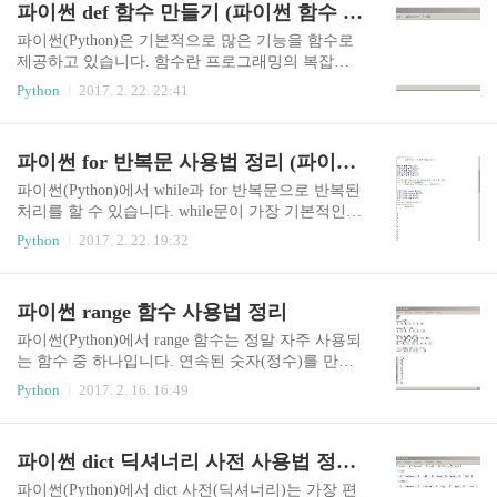
파이썬 def 함수 만들기 (파이썬 함수 사용법)
(정보은닉), 상속, 다형성 프로그램의 유지보수를
편리하게 만든다. 파이썬의 모든 데이터는 객체이
파이썬(Python)은 기본적으로 많은 기능을 함수로
다. 함수 또한 객체다. 클래스에는 속성(멤버 변수),
제공하고 있습니다. 함수란 프로그래밍의 복잡도
메소드(멤버 함수), 생성자, 소멸자 등이 포함된다.
를 낮추기 위해 특정 기능을 하나로 묶어서 따로 관
Python
2017. 2. 22. 22:41
파이썬 클래스 만들기 class robot: # robot 클래스를
리하기 위해 사용됩니다. (함수를 특정 기능을 수
생성 pass 파이썬에서는 class 키워드로 클래스를 생
행하는 하나의 블랙박스라고 생각하면 됩니다.) 수
성한다. pass는 아무것도 안하는 클래스, 함수를 만
학에서 말하는 함수와 비슷하게 특정 입력값을 받
파이썬 for 반복문 사용법 정리 (파이썬 for else, iterable 자료형 순회)
들 때 사용한다. cl..
아서 처리하고 난 후 출력값을 내주는 역할을 합니
다. 경우에 따라 입력(인자) 또는 출력(리턴값)이
파이썬(Python)에서 while과 for 반복문으로 반복된
없을 수 있습니다. 파이썬 함수 사용 파이썬에서 기
처리를 할 수 있습니다. while문이 가장 기본적인
본으로 제공하는 함수를 빌트인(built in) 함수라고
반복문이지만, 리스트, 사전 같은 반복 가능한(itera
Python
2017. 2. 22. 19:32
한다.빌트인 함수(내장함수)의 종류는 dir(__builtin
ble) 자료형을 처리하기 위해서는 for문을 사용하는
s__) 명령으로 확인이 가능특정 클래스(또는 객체)
것이 편합니다. 여기서는 for 반복문 사용법을 정리
에 소속되는 함수를 따로 메소드라고 부른다. (메
해봅니다.파이썬 while 반복문 사용법 정리 (무한루
파이썬 range 함수 사용법 정리
소드를 그냥 함수라고 부르는 경우도 많다)len, m..
프, break, continue 활용 예제) for 반복문 - 반복 가
능한(iterable) 자료형 순회 for 데이터 in 반복가능
파이썬(Python)에서 range 함수는 정말 자주 사용되
한자료형 :반복할 코드 ... for문을 사용하면 반복
는 함수 중 하나입니다. 연속된 숫자(정수)를 만들
가능한(iterable) 자료형을 쉽게 처리할 수 있다.리
어주는 range() 함수의 사용법을 정리해봅니다. 파
Python
2017. 2. 16. 16:49
스트, 튜플, 사전, 문자열 등이 iterable한 자료형이
이썬 range() 함수 활용 range(stop)range(10)은 0, 1,
다. for 반복문 - range 함수 사용 for 반복문과 range
2, 3, 4, 5, 6, 7, 8, 9 숫자를 생성한다.마지막 숫자 1
함..
0(stop)은 포함되지 않는다.(range 함수의 결과를 바
파이썬 dict 딕셔너리 사전 사용법 정리 (keys, values, items)
로 확인하기 위해 리스트(list)로 변환) range(start, st
op)range(1, 11)은 1, 2, 3, 4, 5, 6, 7, 8, 9, 10 숫자를
파이썬(Python)에서 dict 사전(딕셔너리)는 가장 편