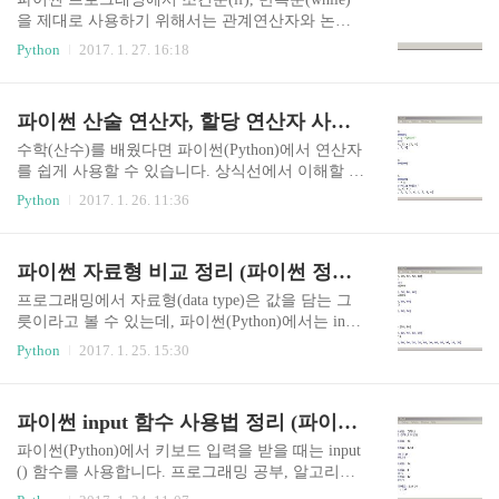
진수를 입력한다. (0o 8진수, 0x 16진수)bin() 함수
을 제대로 사용하기 위해서는 관계연산자와 논리
는 숫자(정수)를 이진수 문자열로 변환한다. (2진수
연산자의 이해가 필수입니다. 기초 중의 기초라고
Python
2017. 1. 27. 16:18
를 눈으로 확인하기 위해 사용, 연산을 하려면 다시
할 수 있는 관계, 논리 연산자를 알아보겠습니다.
형변환을 해야함) AND연산(&)0b10101010 & 0b11
파이썬 관계연산자 (비교연산자) 파이썬에는 ==
000011AND연산은 각 자릿수를 비교하여 둘다 1이
(같다), !=(다르다), >(크다), =(크거나 같다),
파이썬 산술 연산자, 할당 연산자 사용법 정리
면 ..
수학(산수)를 배웠다면 파이썬(Python)에서 연산자
를 쉽게 사용할 수 있습니다. 상식선에서 이해할 수
있는 내용은 생략하고 특징적인 내용들만 정리해
Python
2017. 1. 26. 11:36
보겠습니다. 파이썬 산술연산자더하기(+)실수(floa
t)를 연산에 사용할 때는 오차가 발생할 수 있다.
(실수 저장방식으로 인해 정밀도 문제가 생긴다.)
파이썬 자료형 비교 정리 (파이썬 정수, 실수, 불, 문자열, 리스트, 튜플, 집합, 사전)
문자열과 리스트, 튜플 등도 더하기 연산이 가능하
다. 빼기(-)실수를 빼기할 때 오차가 발생할 수 있
프로그래밍에서 자료형(data type)은 값을 담는 그
다. 곱하기(*)숫자뿐만 아니라 문자열, 리스트 등도
릇이라고 볼 수 있는데, 파이썬(Python)에서는 int
곱하기 연산이 가능하다. 나누기(/)나누기 연산의
(정수), float(실수), complex(복소수), bool(불), str
Python
2017. 1. 25. 15:30
결과는 실수형(float)이다. 몫(//)나머지는 버리고 몫
(문자열), list(리스트), tuple(튜플), set(집합, 셋), dic
만 나타냄 나머지(%)나머지만 나타냄홀수, 짝수
t(사전, 딕셔너리)가 있습니다. 이러한 자료형을 이
(또는 배수)를 구분할 때 주로 사용한다. (num % 2
해하기 쉽게 수치자료형, 불자료형, 군집자료형으
파이썬 input 함수 사용법 정리 (파이썬 키보드 입력)
== 0) 제곱(**)파이썬은 제곱 연산..
로 구분하기도 합니다. 수치자료형 - int, float, com
plex 불자료형 - bool (True or False) 군집자료형 - st
파이썬(Python)에서 키보드 입력을 받을 때는 input
r, list, tuple, tuple, set, dict 이름처럼 수치자료형은
() 함수를 사용합니다. 프로그래밍 공부, 알고리즘
단순한 숫자를, 불자료형은 참과 거짓을, 군집자료
학습에 반드시 필요한 함수이니 이번 기회에 자세